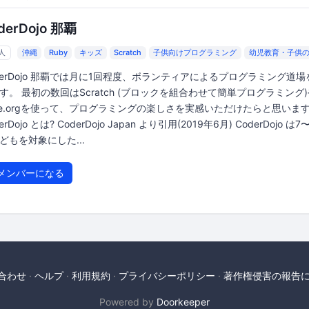
derDojo 那覇
8人
沖縄
Ruby
キッズ
Scratch
子供向けプログラミング
幼児教育・子供
derDojo 那覇では月に1回程度、ボランティアによるプログラミング道
す。 最初の数回はScratch (ブロックを組合わせて簡単プログラミング)
de.orgを使って、プログラミングの楽しさを実感いただけたらと思いま
erDojo とは? CoderDojo Japan より引用(2019年6月) CoderDojo は7
どもを対象にした...
メンバーになる
合わせ
ヘルプ
利用規約
プライバシーポリシー
著作権侵害の報告
Powered by
Doorkeeper