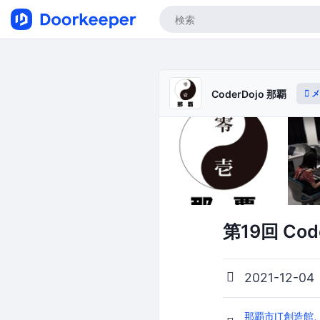
メ
CoderDojo 那覇
第19回 Cod
2021-12-04
那覇市IT創造館