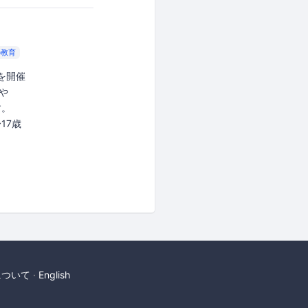
の教育
場を開催
や
す。
〜17歳
について
English