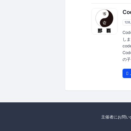
Co
12
Co
しま
co
Cod
の子
主催者にお問い